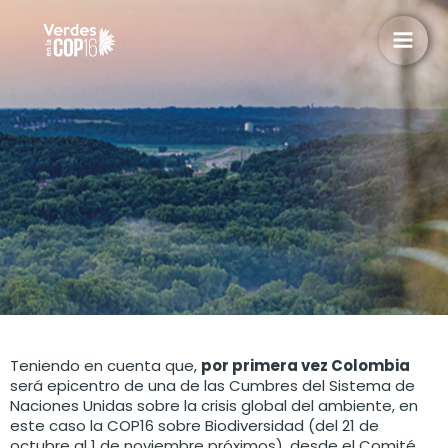
Ir
Mai
al
Men
contenido
Teniendo en cuenta que,
por primera vez Colombia
será epicentro de una de las Cumbres del Sistema de
Naciones Unidas sobre la crisis global del ambiente, en
este caso la COP16 sobre Biodiversidad (del 21 de
octubre al 1 de noviembre próximos), desde el Comité